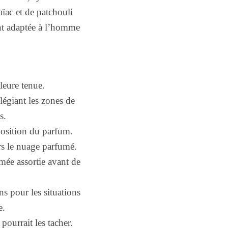
aïac et de patchouli
ent adaptée à l’homme
leure tenue.
légiant les zones de
s.
mposition du parfum.
ers le nuage parfumé.
mée assortie avant de
s pour les situations
e.
pourrait les tacher.