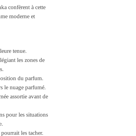
nka confèrent à cette
homme moderne et
leure tenue.
légiant les zones de
s.
mposition du parfum.
ers le nuage parfumé.
mée assortie avant de
s pour les situations
e.
pourrait les tacher.