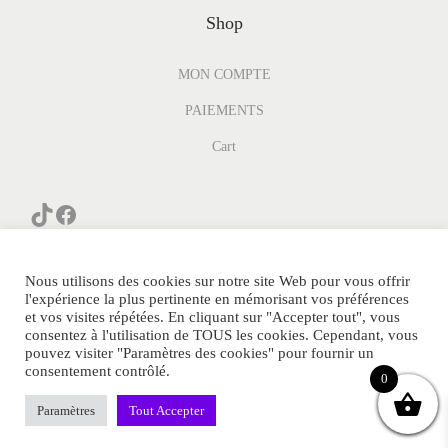
Shop
MON COMPTE
PAIEMENTS
Cart
Nous utilisons des cookies sur notre site Web pour vous offrir
l'expérience la plus pertinente en mémorisant vos préférences
et vos visites répétées. En cliquant sur "Accepter tout", vous
consentez à l'utilisation de TOUS les cookies. Cependant, vous
© PARFUM-GENERIQUE.COM Tous Droits Réservés.
pouvez visiter "Paramètres des cookies" pour fournir un
consentement contrôlé.
POLITIQUE DE CONFIDENTIALITE
0
Notre avis Parfum Generique
Sitemap
Contact
Paramètres
Tout Accepter
MENTIONS LEGALES
FAQ
Blog