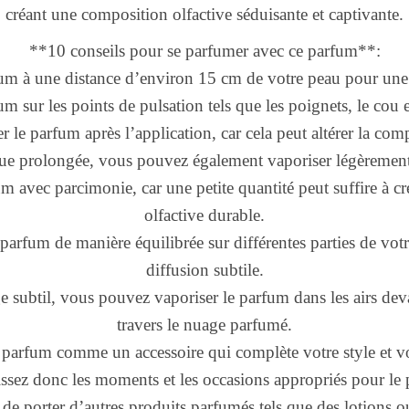
créant une composition olfactive séduisante et captivante.
**10 conseils pour se parfumer avec ce parfum**:
fum à une distance d’environ 15 cm de votre peau pour une
m sur les points de pulsation tels que les poignets, le cou et 
er le parfum après l’application, car cela peut altérer la com
ue prolongée, vous pouvez également vaporiser légèremen
fum avec parcimonie, car une petite quantité peut suffire à c
olfactive durable.
 parfum de manière équilibrée sur différentes parties de vo
diffusion subtile.
 subtil, vous pouvez vaporiser le parfum dans les airs dev
travers le nuage parfumé.
 parfum comme un accessoire qui complète votre style et vo
issez donc les moments et les occasions appropriés pour le p
de porter d’autres produits parfumés tels que des lotions ou