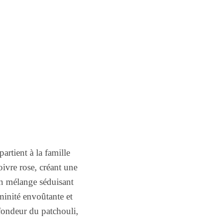
tient à la famille
poivre rose, créant une
un mélange séduisant
minité envoûtante et
ofondeur du patchouli,