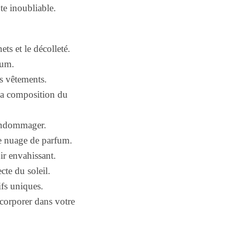
te inoubliable.
ts et le décolleté.
fum.
s vêtements.
 la composition du
s endommager.
 le nuage de parfum.
ir envahissant.
cte du soleil.
ifs uniques.
corporer dans votre