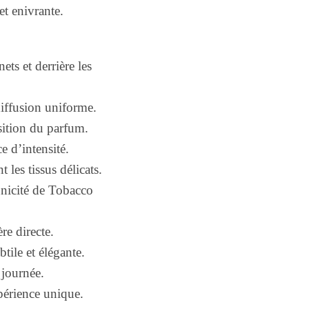
et enivrante.
ets et derrière les
iffusion uniforme.
osition du parfum.
 d’intensité.
les tissus délicats.
unicité de Tobacco
re directe.
tile et élégante.
 journée.
périence unique.