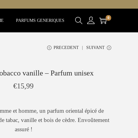
0
ME
PARFUMS GENERIQUES
PRECEDENT
SUIVANT
obacco vanille – Parfum unisex
€
15,99
emme et homme, un parfum oriental épicé de
e tabac, vanille et bois de cèdre. Envoûtement
assuré !