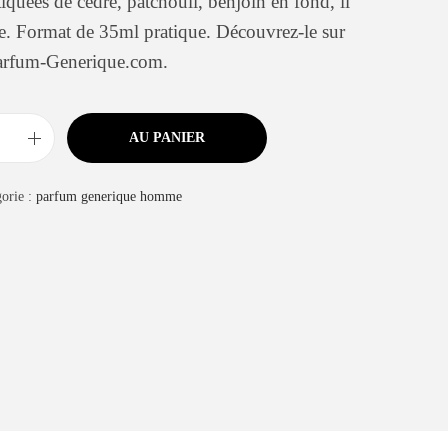
tiquées de cèdre, patchouli, benjoin en fond, il
ée. Format de 35ml pratique. Découvrez-le sur
arfum-Generique.com.
AU PANIER
orie :
parfum generique homme