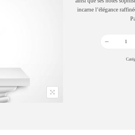
ainsi que ses notes sophis
incarne l’élégance raffin
P
Catég