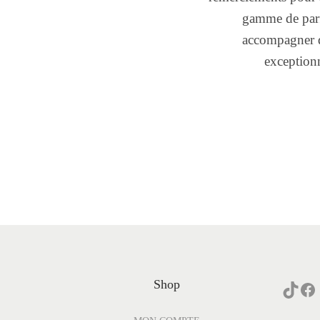
gamme de parf
accompagner d
exceptionn
Shop