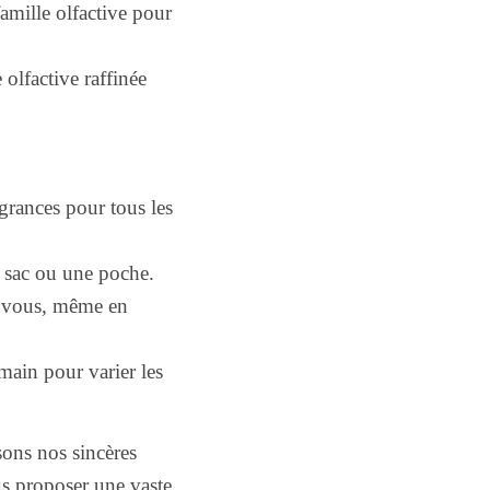
amille olfactive pour
olfactive raffinée
agrances pour tous les
n sac ou une poche.
c vous, même en
main pour varier les
ons nos sincères
s proposer une vaste