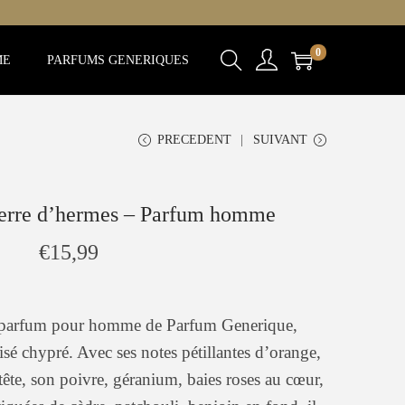
0
ME
PARFUMS GENERIQUES
PRECEDENT
SUIVANT
erre d’hermes – Parfum homme
€
15,99
n parfum pour homme de Parfum Generique,
isé chypré. Avec ses notes pétillantes d’orange,
ête, son poivre, géranium, baies roses au cœur,