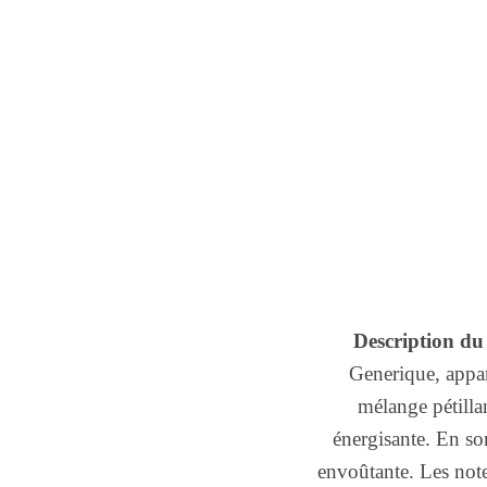
Description du
Generique, appart
mélange pétilla
énergisante. En son
envoûtante. Les note