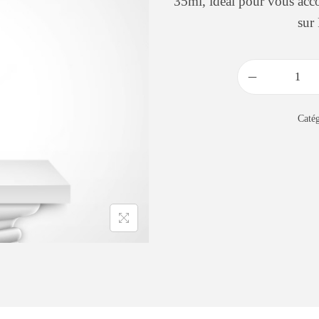
35ml, idéal pour vous ac
sur
Catég