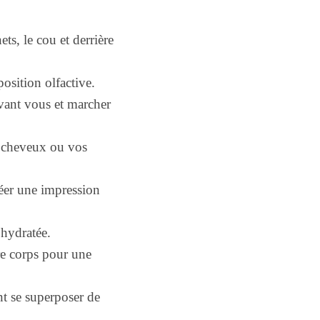
ts, le cou et derrière
position olfactive.
evant vous et marcher
s cheveux ou vos
réer une impression
hydratée.
tre corps pour une
nt se superposer de