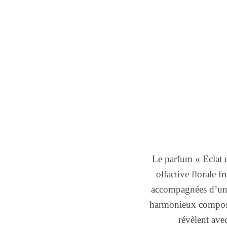
Le parfum « Eclat 
olfactive florale fr
accompagnées d’une
harmonieux composé d
révèlent ave