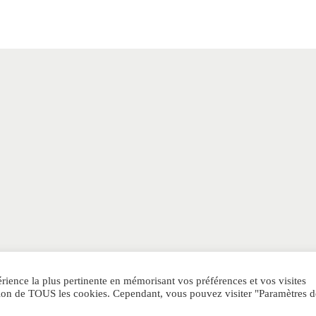
érience la plus pertinente en mémorisant vos préférences et vos visites
IQUE DE CONFIDENTIALITE
Notre avis Parfum Generique
Sitem
sation de TOUS les cookies. Cependant, vous pouvez visiter "Paramètres d
og