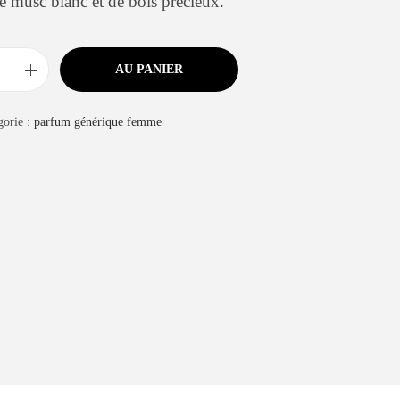
e musc blanc et de bois précieux.
AU PANIER
gorie :
parfum générique femme