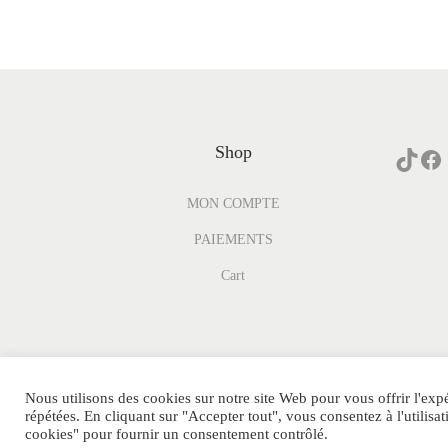
Shop
MON COMPTE
PAIEMENTS
Cart
Nous utilisons des cookies sur notre site Web pour vous offrir l'exp
© PARFUM-GENERIQUE.COM Tous Droits
POLIT
répétées. En cliquant sur "Accepter tout", vous consentez à l'utili
Réservés.
Bl
cookies" pour fournir un consentement contrôlé.