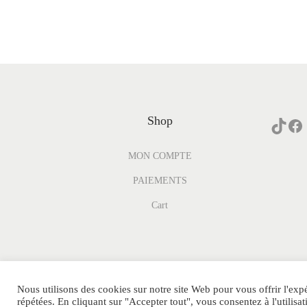
Shop
MON COMPTE
PAIEMENTS
Cart
Nous utilisons des cookies sur notre site Web pour vous offrir l'exp
© PARFUM-GENERIQUE.COM Tous Droits
POLIT
répétées. En cliquant sur "Accepter tout", vous consentez à l'utili