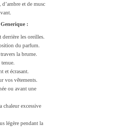
e, d’ambre et de musc
ivant.
 Generique :
derrière les oreilles.
position du parfum.
 travers la brume.
 tenue.
t et écrasant.
ur vos vêtements.
rnée ou avant une
la chaleur excessive
us légère pendant la