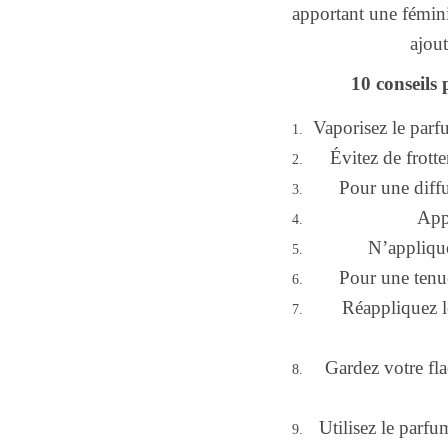
apportant une fémini
ajout
10 conseils
Vaporisez le parfu
Évitez de frott
Pour une diffu
App
N’applique
Pour une tenu
Réappliquez l
Gardez votre fla
Utilisez le parfu