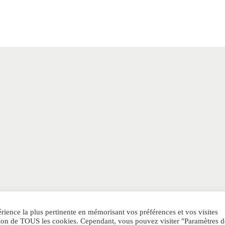
érience la plus pertinente en mémorisant vos préférences et vos visites
IQUE DE CONFIDENTIALITE
Notre avis Parfum Generique
Sitem
sation de TOUS les cookies. Cependant, vous pouvez visiter "Paramètres d