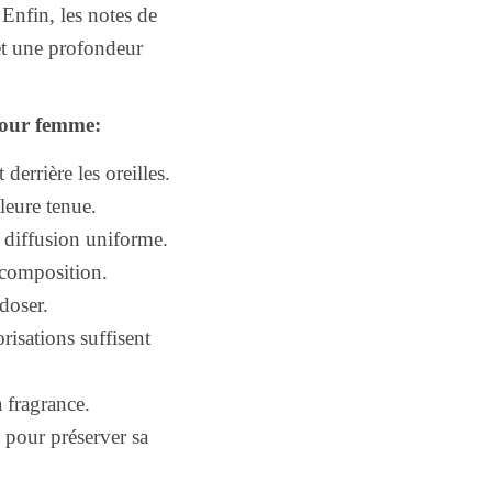
 Enfin, les notes de
et une profondeur
pour femme:
derrière les oreilles.
leure tenue.
 diffusion uniforme.
a composition.
doser.
isations suffisent
 fragrance.
l pour préserver sa