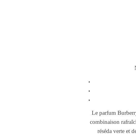
Le parfum Burberry 
combinaison rafraîch
réséda verte et d