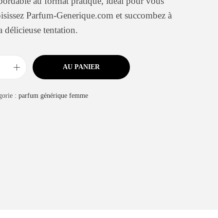
rdable au format pratique, idéal pour vous
isissez Parfum-Generique.com et succombez à
a délicieuse tentation.
AU PANIER
gorie :
parfum générique femme