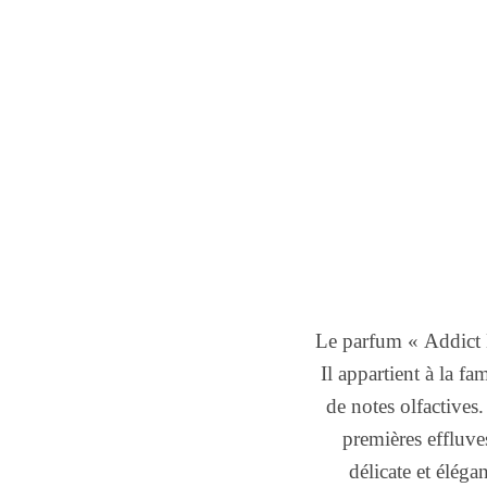
Le parfum « Addict E
Il appartient à la fa
de notes olfactives.
premières effluves
délicate et élég