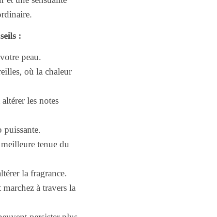
ordinaire.
eils :
votre peau.
eilles, où la chaleur
altérer les notes
 puissante.
 meilleure tenue du
térer la fragrance.
t marchez à travers la
peuvent persister plus