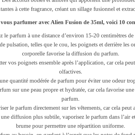
antes à cette fragrance, créant un sillage fusionnel et extra
vous parfumer avec Alien Fusion de 35ml, voici 10 cons
z le parfum à une distance d’environ 15-20 centimètres de 
e pulsation, telles que le cou, les poignets et derrière les or
corporelle favorise la diffusion du parfum.
tter vos poignets ensemble après l’application, car cela peut 
olfactives.
 une quantité modérée de parfum pour éviter une odeur trop
rfum sur une peau propre et hydratée, car cela favorise une
parfum.
ser le parfum directement sur les vêtements, car cela peut al
une diffusion plus subtile, vaporisez le parfum dans l’air e
brume pour permettre une répartition uniforme.
fum au besoin, en gardant à l’esprit que les notes de fond 