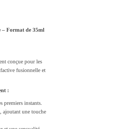
e – Format de 35ml
ent conçue pour les
active fusionnelle et
nt :
s premiers instants.
s, ajoutant une touche
 et une sensualité