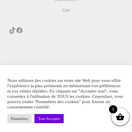
Cart
© PARFUM-GENERIQUE.COM Tous Droits Réservés.
POLITIQUE DE CONFIDENTIALITE
Nous utilisons des cookies sur notre site Web pour vous offrir
l'expérience la plus pertinente en mémorisant vos préférences
Notre avis Parfum Generique
Sitemap
Contact
et vos visites répétées. En cliquant sur "Accepter tout", vous
MENTIONS LEGALES
FAQ
Blog
consentez à l'utilisation de TOUS les cookies. Cependant, vous
pouvez visiter "Paramètres des cookies" pour fournir un
consentement contrôlé.
0
Paramètres
Tout Accepter